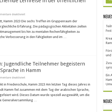
chernde Lernreise in der öffentlichen
für
entare deaktiviert
Neues
Kinderwerkstatt:
Eine
att, Hamm 2023 Die sechs Treffen im Gruppenraum der
bereichernde
Teil
rgleichliche Erfahrung. Die pädagogischen Aktivitäten zielten
Lernreise
in
Fest
eitmanagement bis hin zu mentalen Rechenfähigkeiten zu
der
iche Verbesserung in den Fähigkeiten und im …
öffentlichen
Krea
Bibliothek
Ram
Hamm!
Förd
und 
: Jugendliche Teilnehmer begeistern
Zusa
syri
n Sprache in Hamm
Ein 
für
entare deaktiviert
Ham
Sprachliches
Erbe
Umw
 in Friedenschule, Hamm 2023 Am letzten Tag dieses Jahres in
bewahren:
adt Hamm fiel zusammen mit dem Tag der arabischen Sprache,
Jugendliche
Teilnehmer
gefeiert wird. Dieses Datum wurde speziell ausgewählt, um die
begeistern
die Generalversammlung …
sich
Neue
am
Tag
der