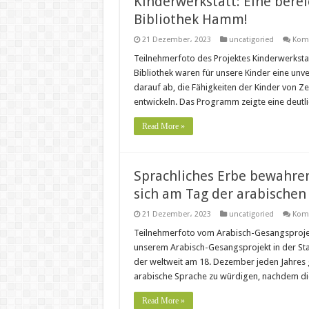
Kinderwerkstatt: Eine berei
Bibliothek Hamm!
21 Dezember، 2023
uncatigoried
Komm
Teilnehmerfoto des Projektes Kinderwerkst
Bibliothek waren für unsere Kinder eine unve
darauf ab, die Fähigkeiten der Kinder von Z
entwickeln. Das Programm zeigte eine deutl
Read More »
Sprachliches Erbe bewahren
sich am Tag der arabische
21 Dezember، 2023
uncatigoried
Komm
Teilnehmerfoto vom Arabisch-Gesangsprojekt
unserem Arabisch-Gesangsprojekt in der St
der weltweit am 18. Dezember jeden Jahres 
arabische Sprache zu würdigen, nachdem 
Read More »