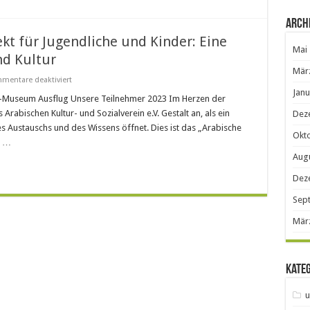
arabischen
Sprache
in
Arch
Hamm
kt für Jugendliche und Kinder: Eine
Mai
nd Kultur
Mär
für
mentare deaktiviert
Das
Janu
Arabische
e-Museum Ausflug Unsere Teilnehmer 2023 Im Herzen der
Gesangsprojekt
abischen Kultur- und Sozialverein e.V. Gestalt an, als ein
Dez
für
Jugendliche
es Austauschs und des Wissens öffnet. Dies ist das „Arabische
und
Okt
, …
Kinder:
Eine
Aug
Brücke
zwischen
Dez
Bildung
und
Kultur
Sep
Mär
Kate
u