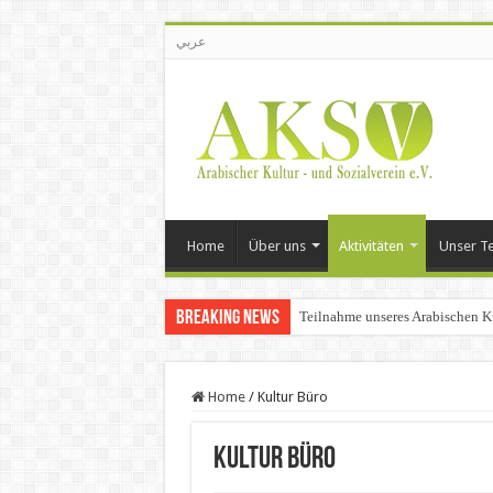
عربي
Home
Über uns
Aktivitäten
Unser T
Breaking News
Teilnahme unseres Arabischen K
Home
/
Kultur Büro
Kultur Büro