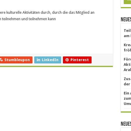
re kulturelle Aktivitäten durch, durch die das Mitglied an
en teilnehmen und teilnehmen kann
Neues
Tei
am 
Kre
frö
För
Stumbleupon
LinkedIn
Pinterest
Akt
Ara
Zus
der
Ein
zum
Umw
Neue