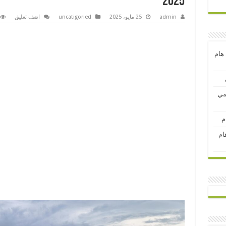
2025
admin
25 مايو، 2025
uncatigoried
اضف تعليق
 هام
لمي
م
ام