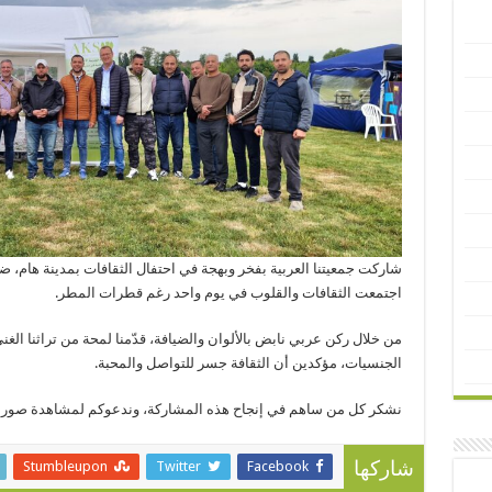
شاركت جمعيتنا العربية بفخر وبهجة في احتفال الثقافات بمدينة هام، 
اجتمعت الثقافات والقلوب في يوم واحد رغم قطرات المطر.
من خلال ركن عربي نابض بالألوان والضيافة، قدّمنا لمحة من تراثنا الغن
الجنسيات، مؤكدين أن الثقافة جسر للتواصل والمحبة.
نشكر كل من ساهم في إنجاح هذه المشاركة، وندعوكم لمشاهدة صور هذا 
Stumbleupon
Twitter
Facebook
شاركها